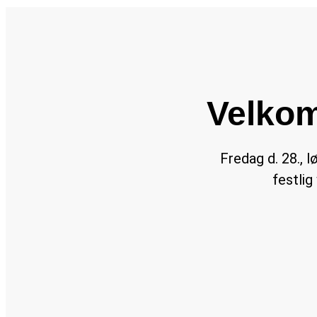
Velkom
Fredag d. 28., l
festlig